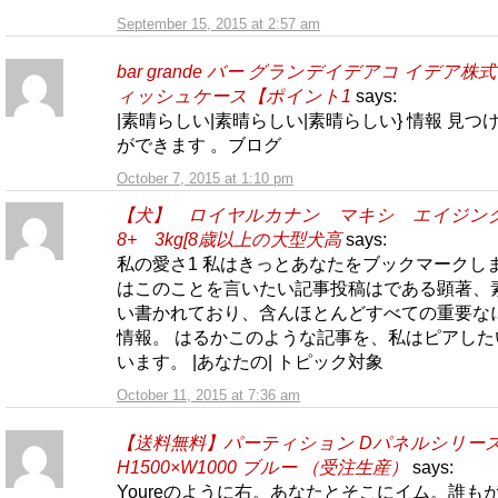
September 15, 2015 at 2:57 am
bar grande バー グランデイデアコ イデア株
ィッシュケース【ポイント1
says:
|素晴らしい|素晴らしい|素晴らしい} 情報 見つ
ができます 。ブログ
October 7, 2015 at 1:10 pm
【犬】 ロイヤルカナン マキシ エイジ
8+ 3kg[8歳以上の大型犬高
says:
私の愛さ1 私はきっとあなたをブックマークし
はこのことを言いたい記事投稿はである顕著、
い書かれており、含んほとんどすべての重要な
情報。 はるかこのような記事を、私はピアした
います。 |あなたの| トピック対象
October 11, 2015 at 7:36 am
【送料無料】パーティション Dパネルシリー
H1500×W1000 ブルー （受注生産）
says:
Youreのように右。あなたとそこにイム。誰も