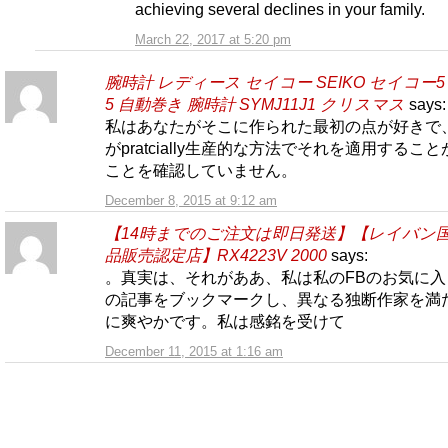
achieving several declines in your family.
March 22, 2017 at 5:20 pm
腕時計 レディース セイコー SEIKO セイコー5 
5 自動巻き 腕時計 SYMJ11J1 クリスマス
says:
私はあなたがそこに作られた最初の点が好きで
がpratcially生産的な方法でそれを適用するこ
ことを確認していません。
December 8, 2015 at 9:12 am
【14時までのご注文は即日発送】【レイバン
品販売認定店】RX4223V 2000
says:
。真実は、それがああ、私は私のFBのお気に入
の記事をブックマークし、異なる独断作家を満
に爽やかです。私は感銘を受けて
December 11, 2015 at 1:16 am