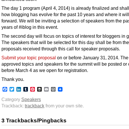
The day 1 program (April 4, 2014) is already finalized and shall
how blogging has evolve for the past 10 years and where it wi
forward. We will be inviting a selection of speakers from the pa
years of #iblog in this event.
The second day will focus on topics of interest for bloggers in 
The speakers that will be selected for this day shall be from the
proposals received through this call for speaker proposals.
Submit your topic proposal
on or before January 31, 2014. The
approved topics and speakers for the summit will be posted or
before March 4 as we open for registration.
Thank you.
Facebook
Twitter
LinkedIn
Tumblr
Pinterest
Buffer
Email
WordPress
Category
Speakers
Trackback:
trackback
from your own site.
3 Trackbacks/Pingbacks