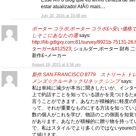
estar atualizado! AtÃ© mais…
July 20, 2016 at 10:48 pm
ポーター コラボ,ポーター コラボ£¬安い価格
しそこにあなたの選
says:
http://lib.gdlgxy.com:81/survey/8921b-75131-2
ターガー&#12523
; ショルダー,ポーター 財布 
新作£¬メーカー
August 19, 2015 at 6:56 pm
新作 SAN FRANCISCO 8779 ストリート 
メンズ☆クルーネック Uネック シンプ
says:
私は単純に減少が本当に聞きしたいが、インタ
上で約話すことを知っている誰かを見つけるた
言うことができます。あなたが積極的に軽度の
って、それが重要なものにする方法を知ってい
数の個人がこれを学び、物語のこの側面を知覚
があります。あなたが積極的に贈り物を持って
で、私はスタイルでより多くのではないyoure
て傾けます。