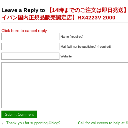
Leave a Reply to
【14時までのご注文は即日発送
イバン国内正規品販売認定店】RX4223V 2000
Click here to cancel reply.
Name (required)
Mail (will not be published) (required)
Website
←
Thank you for supporting #iblog9
Call for volunteers to help at 