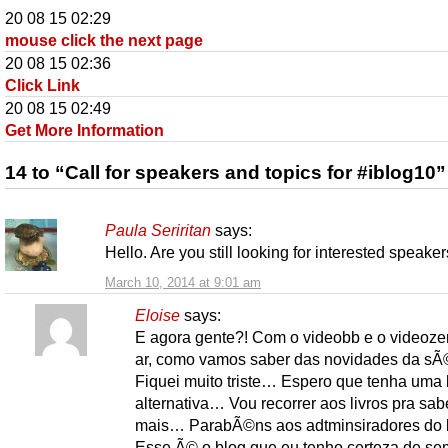
20 08 15 02:29
mouse click the next page
20 08 15 02:36
Click Link
20 08 15 02:49
Get More Information
14 to “Call for speakers and topics for #iblog10”
Paula Seriritan
says:
Hello. Are you still looking for interested speake
March 10, 2014 at 9:01 am
Eloise
says:
E agora gente?! Com o videobb e o videozer
ar, como vamos saber das novidades da sÃ©
Fiquei muito triste… Espero que tenha uma
alternativa… Vou recorrer aos livros pra sab
mais… ParabÃ©ns aos adtminsiradores do 
Esse Ã© o blog que eu tenho certeza de se