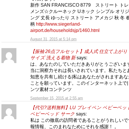
新作 SAN FRANCISCO 8779 ストリート ト
メンズ☆クルーネック Uネック シンプル オリジ
ング 丈長 ゆったり ストリート アメカジ 秋 冬 
柄
http://www.siegerland-
airport.de/householdsjp/1460.html
August 31, 2015 at 5:14 pm
【振袖 26点フルセット】成人式 仕立て上がり
サイズ 洗える着物 新
says:
は、あなたのしていただきありがとうございます
当に洞察力それは長いされています。私たちと
知恵を共有し続ける|私はあなたがされますあな
ことを願っています。このインターネット上で|
ンツ素材コンテンツ
September 15, 2015 at 2:55 am
【代引?送料無料】LU プレイペン ベビーベッ
ベビーベッド サーク
says:
私は この徹底の訪問者であることがうれしいで
報情報、このまれなためにそれを感謝！ 。