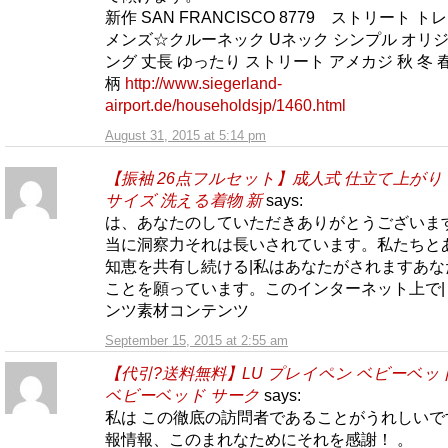
新作 SAN FRANCISCO 8779 ストリート ト
メンズ☆クルーネック Uネック シンプル オリジ
ング 丈長 ゆったり ストリート アメカジ 秋 冬 
柄
http://www.siegerland-
airport.de/householdsjp/1460.html
August 31, 2015 at 5:14 pm
【振袖 26点フルセット】成人式 仕立て上がり
サイズ 洗える着物 新
says:
は、あなたのしていただきありがとうございます
当に洞察力それは長いされています。私たちと
知恵を共有し続ける|私はあなたがされますあな
ことを願っています。このインターネット上で|
ンツ素材コンテンツ
September 15, 2015 at 2:55 am
【代引?送料無料】LU プレイペン ベビーベッ
ベビーベッド サーク
says:
私は この徹底の訪問者であることがうれしいで
報情報、このまれなためにそれを感謝！ 。