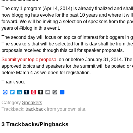
The day 1 program (April 4, 2014) is already finalized and shall
how blogging has evolve for the past 10 years and where it wi
forward. We will be inviting a selection of speakers from the pa
years of #iblog in this event.
The second day will focus on topics of interest for bloggers in 
The speakers that will be selected for this day shall be from the
proposals received through this call for speaker proposals.
Submit your topic proposal
on or before January 31, 2014. The
approved topics and speakers for the summit will be posted or
before March 4 as we open for registration.
Thank you.
Facebook
Twitter
LinkedIn
Tumblr
Pinterest
Buffer
Email
WordPress
Category
Speakers
Trackback:
trackback
from your own site.
3 Trackbacks/Pingbacks