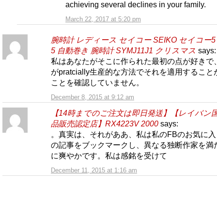
achieving several declines in your family.
March 22, 2017 at 5:20 pm
腕時計 レディース セイコー SEIKO セイコー5 
5 自動巻き 腕時計 SYMJ11J1 クリスマス
says:
私はあなたがそこに作られた最初の点が好きで
がpratcially生産的な方法でそれを適用するこ
ことを確認していません。
December 8, 2015 at 9:12 am
【14時までのご注文は即日発送】【レイバン
品販売認定店】RX4223V 2000
says:
。真実は、それがああ、私は私のFBのお気に入
の記事をブックマークし、異なる独断作家を満
に爽やかです。私は感銘を受けて
December 11, 2015 at 1:16 am