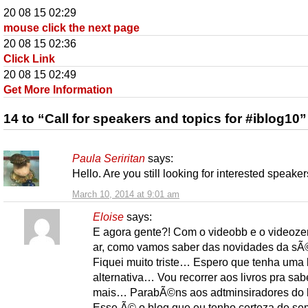
20 08 15 02:29
mouse click the next page
20 08 15 02:36
Click Link
20 08 15 02:49
Get More Information
14 to “Call for speakers and topics for #iblog10”
Paula Seriritan
says:
Hello. Are you still looking for interested speake
March 10, 2014 at 9:01 am
Eloise
says:
E agora gente?! Com o videobb e o videozer
ar, como vamos saber das novidades da sÃ©
Fiquei muito triste… Espero que tenha uma
alternativa… Vou recorrer aos livros pra sab
mais… ParabÃ©ns aos adtminsiradores do 
Esse Ã© o blog que eu tenho certeza de se