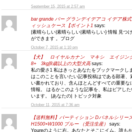
September 15, 2015 at 2:57 am
bar grande バー グランデイデアコ イデア株
ィッシュケース【ポイント1
says:
|素晴らしい|素晴らしい|素晴らしい} 情報 見つ
ができます 。ブログ
October 7, 2015 at 1:10 pm
【犬】 ロイヤルカナン マキシ エイジ
8+ 3kg[8歳以上の大型犬高
says:
私の愛さ1 私はきっとあなたをブックマークし
はこのことを言いたい記事投稿はである顕著、
い書かれており、含んほとんどすべての重要な
情報。 はるかこのような記事を、私はピアした
います。 |あなたの| トピック対象
October 11, 2015 at 7:36 am
【送料無料】パーティション Dパネルシリー
H1500×W1000 ブルー （受注生産）
says:
Youreのように右。あなたとそこにイム。誰も