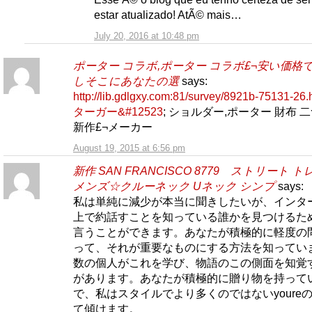
estar atualizado! AtÃ© mais…
July 20, 2016 at 10:48 pm
ポーター コラボ,ポーター コラボ£¬安い価格
しそこにあなたの選
says:
http://lib.gdlgxy.com:81/survey/8921b-75131-2
ターガー&#12523
; ショルダー,ポーター 財布 
新作£¬メーカー
August 19, 2015 at 6:56 pm
新作 SAN FRANCISCO 8779 ストリート 
メンズ☆クルーネック Uネック シンプ
says:
私は単純に減少が本当に聞きしたいが、インタ
上で約話すことを知っている誰かを見つけるた
言うことができます。あなたが積極的に軽度の
って、それが重要なものにする方法を知ってい
数の個人がこれを学び、物語のこの側面を知覚
があります。あなたが積極的に贈り物を持って
で、私はスタイルでより多くのではないyoure
て傾けます。