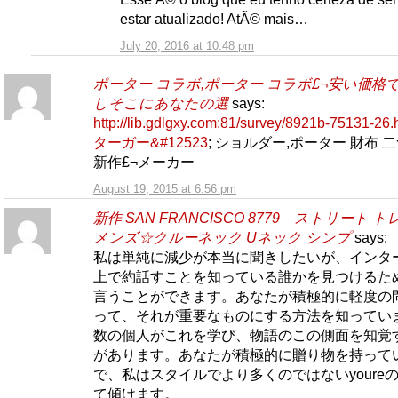
estar atualizado! AtÃ© mais…
July 20, 2016 at 10:48 pm
ポーター コラボ,ポーター コラボ£¬安い価格
しそこにあなたの選
says:
http://lib.gdlgxy.com:81/survey/8921b-75131-2
ターガー&#12523
; ショルダー,ポーター 財布 
新作£¬メーカー
August 19, 2015 at 6:56 pm
新作 SAN FRANCISCO 8779 ストリート 
メンズ☆クルーネック Uネック シンプ
says:
私は単純に減少が本当に聞きしたいが、インタ
上で約話すことを知っている誰かを見つけるた
言うことができます。あなたが積極的に軽度の
って、それが重要なものにする方法を知ってい
数の個人がこれを学び、物語のこの側面を知覚
があります。あなたが積極的に贈り物を持って
で、私はスタイルでより多くのではないyoure
て傾けます。