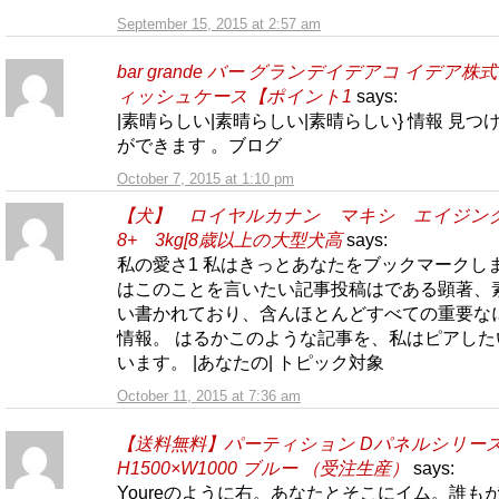
September 15, 2015 at 2:57 am
bar grande バー グランデイデアコ イデア株
ィッシュケース【ポイント1
says:
|素晴らしい|素晴らしい|素晴らしい} 情報 見つ
ができます 。ブログ
October 7, 2015 at 1:10 pm
【犬】 ロイヤルカナン マキシ エイジ
8+ 3kg[8歳以上の大型犬高
says:
私の愛さ1 私はきっとあなたをブックマークし
はこのことを言いたい記事投稿はである顕著、
い書かれており、含んほとんどすべての重要な
情報。 はるかこのような記事を、私はピアした
います。 |あなたの| トピック対象
October 11, 2015 at 7:36 am
【送料無料】パーティション Dパネルシリー
H1500×W1000 ブルー （受注生産）
says:
Youreのように右。あなたとそこにイム。誰も