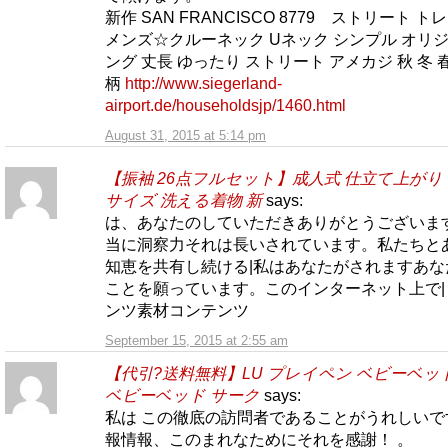
新作 SAN FRANCISCO 8779 ストリート ト
メンズ☆クルーネック Uネック シンプル オリジ
ング 丈長 ゆったり ストリート アメカジ 秋 冬 
柄
http://www.siegerland-
airport.de/householdsjp/1460.html
August 31, 2015 at 5:14 pm
【振袖 26点フルセット】成人式 仕立て上がり
サイズ 洗える着物 新
says:
は、あなたのしていただきありがとうございます
当に洞察力それは長いされています。私たちと
知恵を共有し続ける|私はあなたがされますあな
ことを願っています。このインターネット上で|
ンツ素材コンテンツ
September 15, 2015 at 2:55 am
【代引?送料無料】LU プレイペン ベビーベッ
ベビーベッド サーク
says:
私は この徹底の訪問者であることがうれしいで
報情報、このまれなためにそれを感謝！ 。