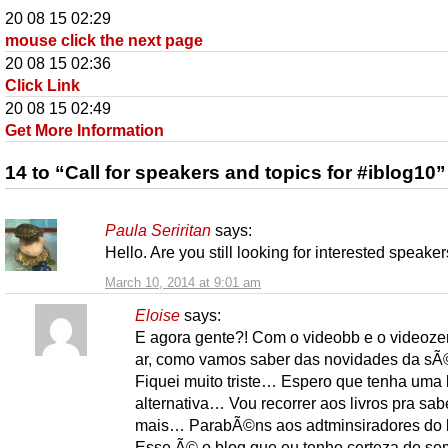
20 08 15 02:29
mouse click the next page
20 08 15 02:36
Click Link
20 08 15 02:49
Get More Information
14 to “Call for speakers and topics for #iblog10”
Paula Seriritan
says:
Hello. Are you still looking for interested speake
March 10, 2014 at 9:01 am
Eloise
says:
E agora gente?! Com o videobb e o videozer
ar, como vamos saber das novidades da sÃ©
Fiquei muito triste… Espero que tenha uma
alternativa… Vou recorrer aos livros pra sab
mais… ParabÃ©ns aos adtminsiradores do 
Esse Ã© o blog que eu tenho certeza de se