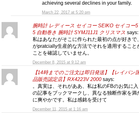
achieving several declines in your family.
March 22, 2017 at 5:20 pm
腕時計 レディース セイコー SEIKO セイコー5 
5 自動巻き 腕時計 SYMJ11J1 クリスマス
says:
私はあなたがそこに作られた最初の点が好きで
がpratcially生産的な方法でそれを適用するこ
ことを確認していません。
December 8, 2015 at 9:12 am
【14時までのご注文は即日発送】【レイバン
品販売認定店】RX4223V 2000
says:
。真実は、それがああ、私は私のFBのお気に入
の記事をブックマークし、異なる独断作家を満
に爽やかです。私は感銘を受けて
December 11, 2015 at 1:16 am