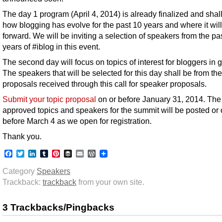
The day 1 program (April 4, 2014) is already finalized and shall
how blogging has evolve for the past 10 years and where it wi
forward. We will be inviting a selection of speakers from the pa
years of #iblog in this event.
The second day will focus on topics of interest for bloggers in 
The speakers that will be selected for this day shall be from the
proposals received through this call for speaker proposals.
Submit your topic proposal
on or before January 31, 2014. The
approved topics and speakers for the summit will be posted or
before March 4 as we open for registration.
Thank you.
Facebook
Twitter
LinkedIn
Tumblr
Pinterest
Buffer
Email
WordPress
Category
Speakers
Trackback:
trackback
from your own site.
3 Trackbacks/Pingbacks